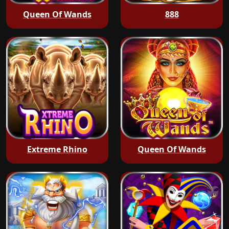
Queen Of Wands
888
Extreme Rhino
Queen Of Wands