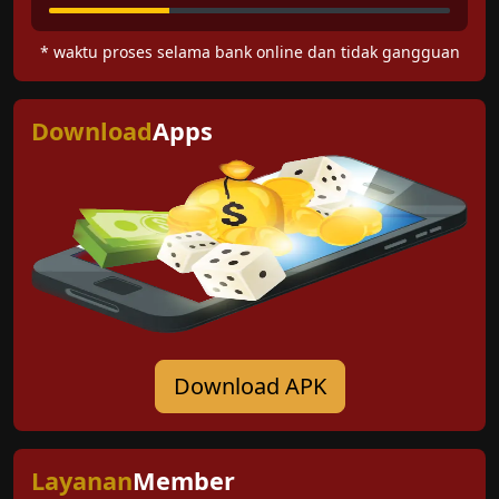
* waktu proses selama bank online dan tidak gangguan
Download
Apps
Download APK
Layanan
Member