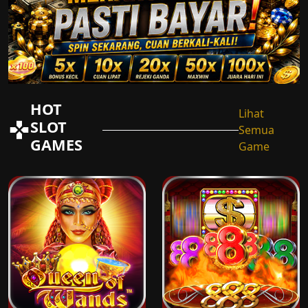
HOT
Lihat
SLOT
Semua
GAMES
Game