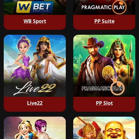
WB Sport
PP Suite
Live22
PP Slot