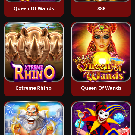
Queen Of Wands
888
Extreme Rhino
Queen Of Wands