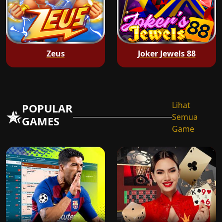
Zeus
Joker Jewels 88
Lihat
POPULAR
Semua
GAMES
Game