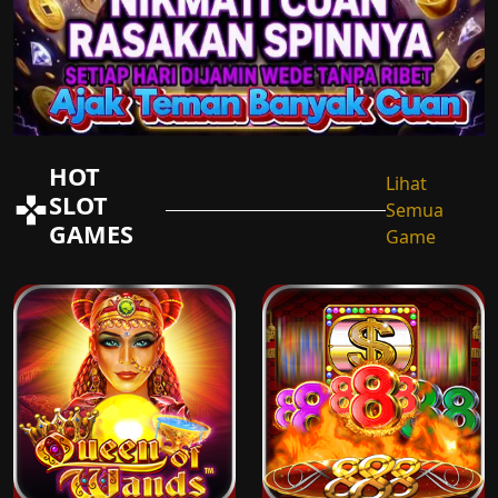
HOT
Lihat
SLOT
Semua
GAMES
Game