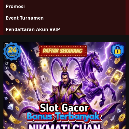
Promosi
Event Turnamen
Pendaftaran Akun VVIP