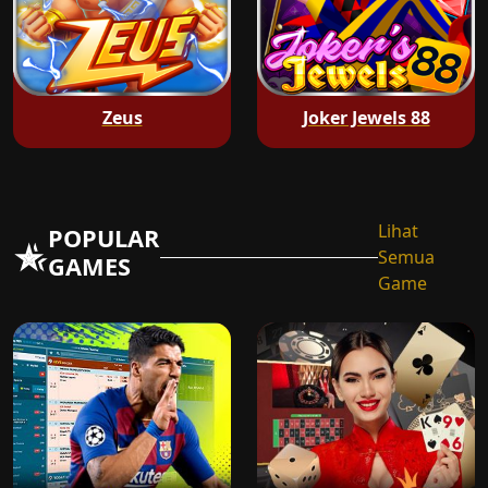
Zeus
Joker Jewels 88
Lihat
POPULAR
Semua
GAMES
Game