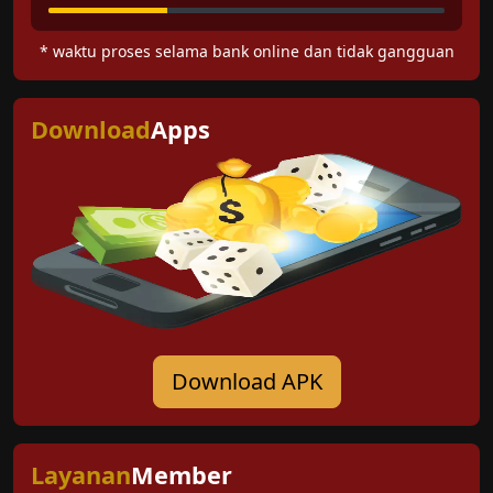
* waktu proses selama bank online dan tidak gangguan
Download
Apps
Download APK
Layanan
Member