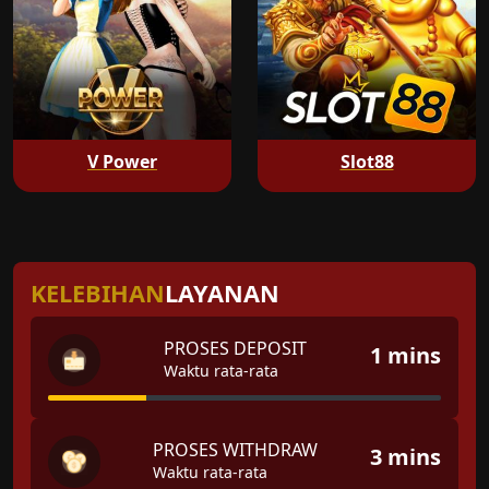
V Power
Slot88
KELEBIHAN
LAYANAN
PROSES DEPOSIT
1 mins
Waktu rata-rata
PROSES WITHDRAW
3 mins
Waktu rata-rata