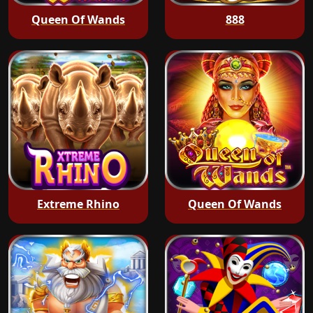
Queen Of Wands
888
Extreme Rhino
Queen Of Wands