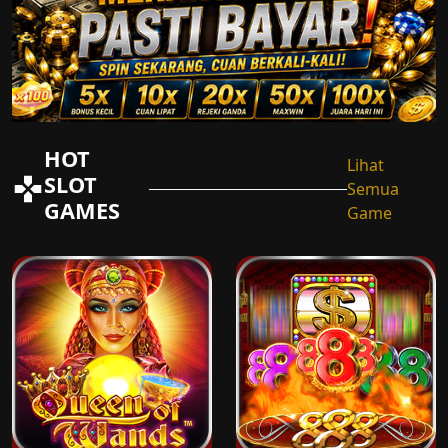
HOT
Lihat
SLOT
Semua
GAMES
Game